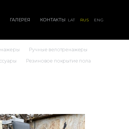
И
ГАЛЕРЕЯ
КОНТАКТЫ
LAT
RUS
ENG
енажеры
Ручные велотренажеры
ссуары
Резиновое покрытие пола