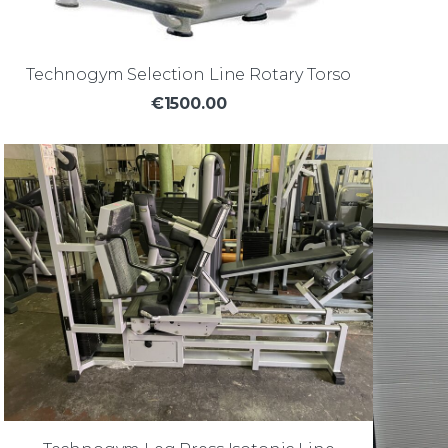
Technogym Selection Line Rotary Torso
€1500.00