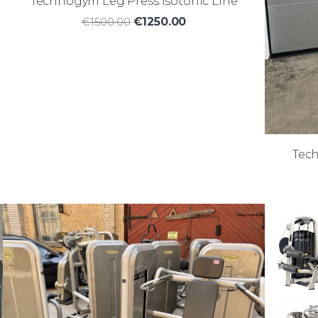
Technogym Leg Press Isotonic Line
€1500.00
€1250.00
Tech