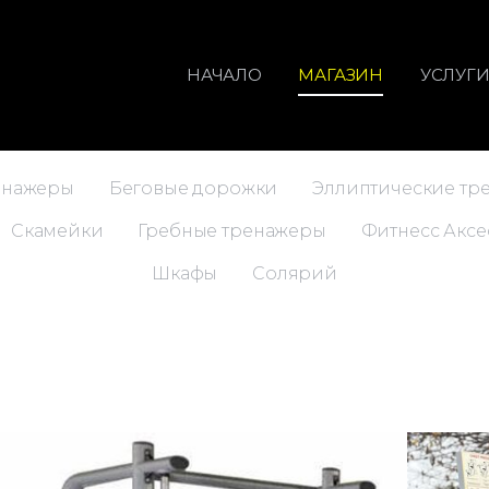
НАЧАЛО
МАГАЗИН
УСЛУГ
енажеры
Беговые дорожки
Эллиптические тр
Скамейки
Гребные тренажеры
Фитнесс Аксе
Шкафы
Солярий