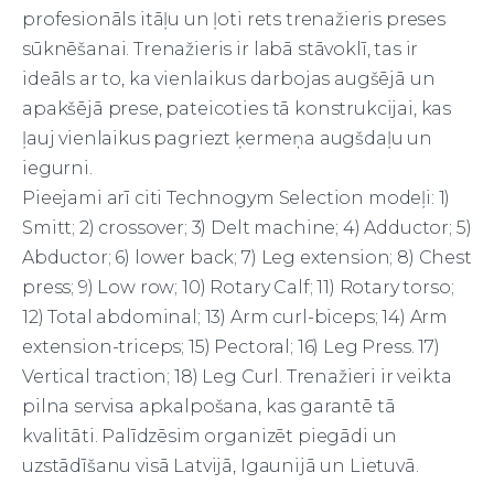
profesionāls itāļu un ļoti rets trenažieris preses
sūknēšanai. Trenažieris ir labā stāvoklī, tas ir
ideāls ar to, ka vienlaikus darbojas augšējā un
apakšējā prese, pateicoties tā konstrukcijai, kas
ļauj vienlaikus pagriezt ķermeņa augšdaļu un
iegurni.
Pieejami arī citi Technogym Selection modeļi: 1)
Smitt; 2) crossover; 3) Delt machine; 4) Adductor; 5)
Abductor; 6) lower back; 7) Leg extension; 8) Chest
press; 9) Low row; 10) Rotary Calf; 11) Rotary torso;
12) Total abdominal; 13) Arm curl-biceps; 14) Arm
extension-triceps; 15) Pectoral; 16) Leg Press. 17)
Vertical traction; 18) Leg Curl. Trenažieri ir veikta
pilna servisa apkalpošana, kas garantē tā
kvalitāti. Palīdzēsim organizēt piegādi un
uzstādīšanu visā Latvijā, Igaunijā un Lietuvā.