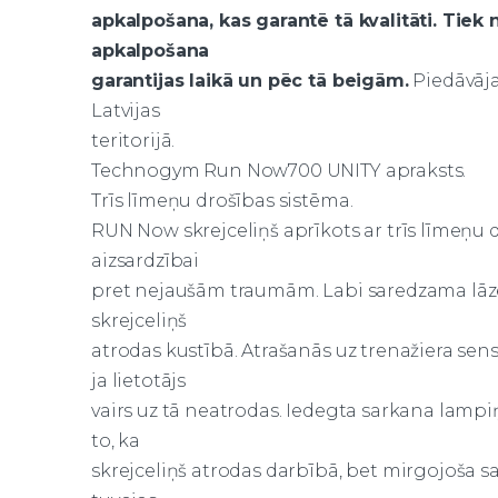
apkalpošana, kas garantē tā kvalitāti. Tiek 
apkalpošana
garantijas laikā un pēc tā beigām.
Piedāvāja
Latvijas
teritorijā.
Technogym Run Now700 UNITY apraksts.
Trīs līmeņu drošības sistēma.
RUN Now skrejceliņš aprīkots ar trīs līmeņu d
aizsardzībai
pret nejaušām traumām. Labi saredzama lāzera
skrejceliņš
atrodas kustībā. Atrašanās uz trenažiera sen
ja lietotājs
vairs uz tā neatrodas. Iedegta sarkana lampi
to, ka
skrejceliņš atrodas darbībā, bet mirgojoša s