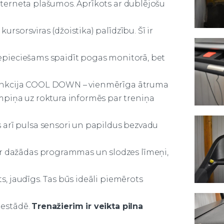
 interneta plašumos. Aprīkots ar dublējošu
kursorsviras (džoistika) palīdzību. Šī ir
 nepieciešams spaidīt pogas monitorā, bet
. Funkcija COOL DOWN – vienmērīga ātruma
mpiņa uz roktura informēs par treniņa
 arī pulsa sensori un papildus bezvadu
ir dažādas programmas un slodzes līmeņi,
ts, jaudīgs. Tas būs ideāli piemērots
iestādē.
Trenažierim ir veikta pilna