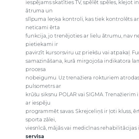
iespējams skatīties TV, spēlēt spēles, klejot
ātruma un
slīpuma leņķa kontroli, kas tiek kontrolēts ar 
neticami ērta
funkcija, jo trenējoties ar lielu ātrumu, nav
pietiekami ir
pavirzīt kursorsviru uz priekšu vai atpakaļ
samazināšana, kurā mirgojoša indikatora la
procesa
nobeigumu. Uz trenažiera rokturiem atrodas
pulsometrs ar
krūšu siksnu POLAR vai SIGMA. Trenažierim 
ar iespēju
programmēt savas. Skrejceliņš ir ļoti kluss, ēr
sporta zālei,
viesnīcā, mājās vai medicīnas rehabilitācijas 
servisa