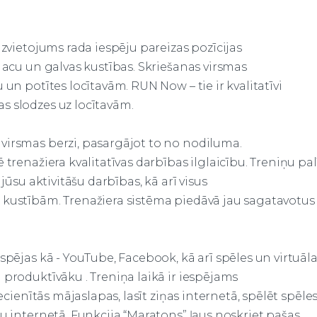
izvietojums rada iespēju pareizas pozīcijas
 acu un galvas kustības. Skriešanas virsmas
 un potītes locītavām. RUN Now – tie ir kvalitatīvi
s slodzes uz locītavām.
virsmas berzi, pasargājot to no nodiluma.
trenažiera kvalitatīvas darbības ilglaicību. Treniņu pal
jūsu aktivitāšu darbības, kā arī visus
 kustībām. Trenažiera sistēma piedāvā jau sagatavotus
spējas kā - YouTube, Facebook, kā arī spēles un virtuālas 
n produktīvāku
. Treniņa laikā ir iespējams
ecienītās mājaslapas, lasīt ziņas internetā, spēlēt spēles
ku internetā. Funkcija “Maratons” ļaus noskriet pašas