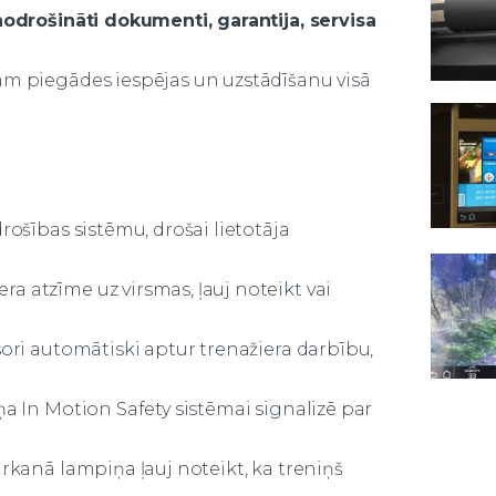
nodrošināti dokumenti, garantija, servisa
m piegādes iespējas un uzstādīšanu visā
rošības sistēmu, drošai lietotāja
 atzīme uz virsmas, ļauj noteikt vai
sori automātiski aptur trenažiera darbību,
ņa In Motion Safety sistēmai signalizē par
arkanā lampiņa ļauj noteikt, ka treniņš