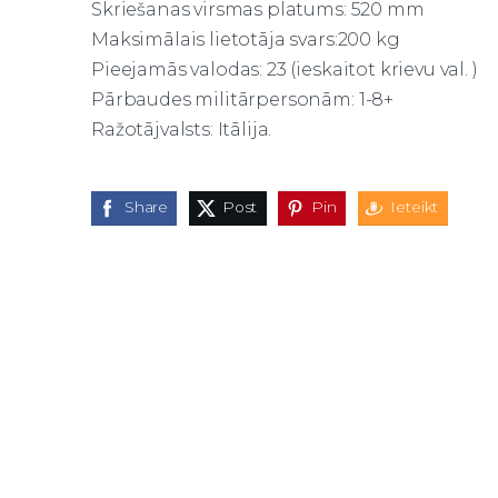
Skriešanas virsmas platums: 520 mm
Maksimālais lietotāja svars:200 kg
Pieejamās valodas: 23 (ieskaitot krievu val. )
Pārbaudes militārpersonām: 1-8+
Ražotājvalsts: Itālija.
Share
Post
Pin
Ieteikt