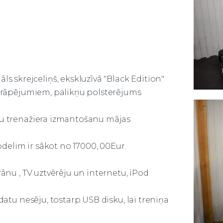
āls skrejceliņš, ekskluzīvā "Black Edition"
 skrāpējumiem, palikņu polsterējums
lu trenažiera izmantošanu mājas
elim ir sākot no 17000, 00Eur.
rānu , TV uztvērēju un internetu, iPod
datu nesēju, tostarp USB disku, lai treniņa