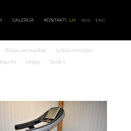
I
GALERIJA
KONTAKTI
LAT
RUS
ENG
Rokas velosipēds
Spēka trenažieri
 segums
Skapji
Solārij