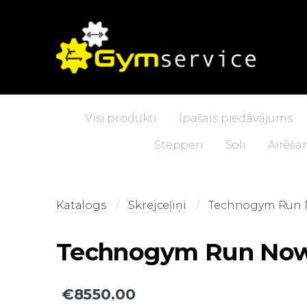
Visi produkti
Īpašais piedāvājums
Stepperi
Soli
Airēšan
Katalogs
Skrejceļiņi
Technogym Run 
Technogym Run Now
€8550.00