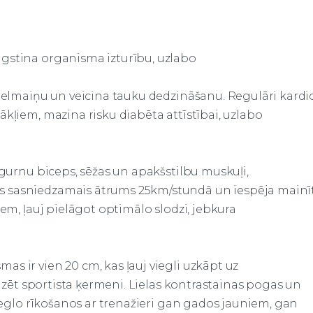
gstina organisma izturību, uzlabo
vielmaiņu un veicina tauku dedzināšanu. Regulāri kardi
ākļiem, mazina risku diabēta attīstībai, uzlabo
 gurnu biceps, sēžas un apakšstilbu muskuļi,
s sasniedzamais ātrums 25km/stundā un iespēja mainī
iem, ļauj pielāgot optimālo slodzi, jebkura
s ir vien 20 cm, kas ļauj viegli uzkāpt uz
ilizēt sportista ķermeni. Lielas kontrastainas pogas un
vieglo rīkošanos ar trenažieri gan gados jauniem, gan