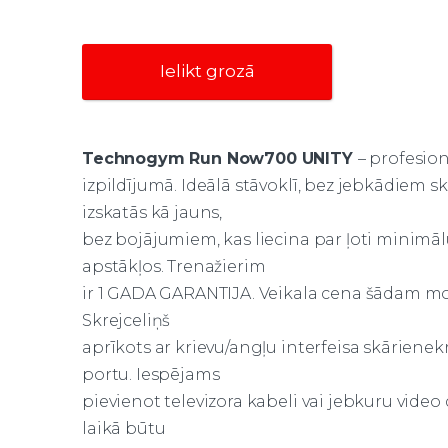
Ielikt grozā
Technogym Run Now700 UNITY
– profesion
izpildījumā. Ideālā stāvoklī, bez jebkādiem
izskatās kā jauns,
bez bojājumiem, kas liecina par ļoti minimā
apstākļos. Trenažierim
ir 1 GADA GARANTIJA. Veikala cena šādam mod
Skrejceliņš
aprīkots ar krievu/angļu interfeisa skārienek
portu. Iespējams
pievienot televizora kabeli vai jebkuru video 
laikā būtu