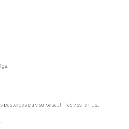
īgs.
pastaigas pa visu pasauli. Tas viss, lai jūsu
,