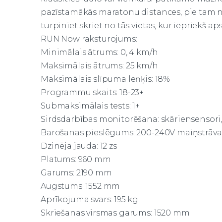
pazīstamākās maratonu distances, pie tam nav
turpiniet skriet no tās vietas, kur iepriekš aps
RUN Now raksturojums:
Minimālais ātrums: 0, 4 km/h
Maksimālais ātrums: 25 km/h
Maksimālais slīpuma leņķis: 18%
Programmu skaits: 18-23+
Submaksimālais tests: 1+
Sirdsdarbības monitorēšana: skāriensensori
Barošanas pieslēgums: 200-240V maiņstrāva
Dzinēja jauda: 12 zs
Platums: 960 mm
Garums: 2190 mm
Augstums: 1552 mm
Aprīkojuma svars: 195 kg
Skriešanas virsmas garums: 1520 mm