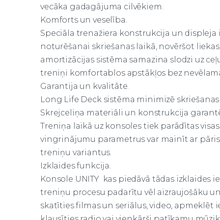
vecāka gadagājuma cilvēkiem.
Komforts un veselība.
Speciāla trenažiera konstrukcija un displeja 
noturēšanai skriešanas laikā, novēršot liekas
amortizācijas sistēma samazina slodzi uz ceļu
treniņi komfortablos apstākļos bez nevēlama
Garantija un kvalitāte.
Long Life Deck sistēma minimizē skriešanas 
Skrejceliņa materiāli un konstrukcija garantē 
Treniņa laikā uz konsoles tiek parādītas visas 
vingrinājumu parametrus var mainīt ar pāris
treniņu variantus.
Izklaides funkcija.
Konsole UNITY
kas piedāvā tādas izklaides ie
treniņu procesu padarītu vēl aizraujošāku u
skatīties filmas un seriālus, video, apmeklēt i
klausīties radio vai vienkārši patīkamu mūzi