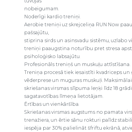
tuvojas
nobeigumam.
Noderīgi kardio treniņi.
Aerobie treniņi uz skrejceliņa RUN Now paau
pašsajūtu,
stiprina sirds un asinsvadu sistēmu, uzlabo 
treniņi paaugstina noturību pret stresa apst
psiholoģisko labsajūtu.
Profesionāls treniņš un muskuļu attīstīšana.
Treniņa procesā tiek iesaistīti kvadriceps un
vēderprese un muguras muskuļi. Maksimālai
skriešanas virsmas slīpuma leņķi līdz 18 grād
sagatavotības līmeņa lietotājam.
Ērtības un vienkāršība.
Skriešanas virsmas augstums no pamata virsma
trenažiera, un ērtie sānu rokturi palīdz stab
iespēja par 30% palielināt šfriftu ekrānā, at