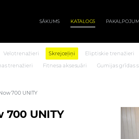
SĀKUMS
KATALOGS
PAKALPOJUM
Velotrenažieri
Skrejceļiņi
Eliptiskie trenažieri
as trenažieri
Fitnesa aksesuāri
Gumijas grīdas
Now 700 UNITY
 700 UNITY