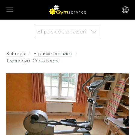
Eliptiskie trenažieri
Katalogs
Eliptiskie trenažieri
Technogym Cross Forma