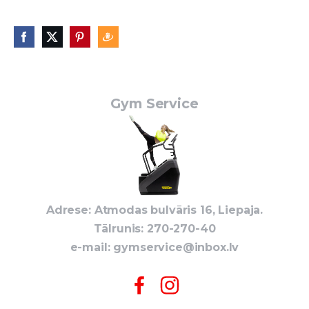
Gym Service
Adrese: Atmodas bulvāris 16, Liepaja.
Tālrunis: 270-270-40
e-mail:
gymservice@inbox.lv