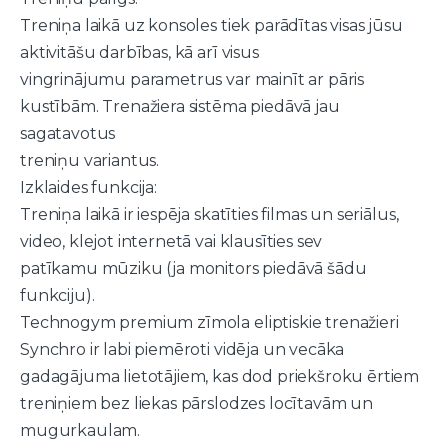
Treniņa laikā uz konsoles tiek parādītas visas jūsu
aktivitāšu darbības, kā arī visus
vingrinājumu parametrus var mainīt ar pāris
kustībām. Trenažiera sistēma piedāvā jau
sagatavotus
treniņu variantus.
Izklaides funkcija:
Treniņa laikā ir iespēja skatīties filmas un seriālus,
video, klejot internetā vai klausīties sev
patīkamu mūziku (ja monitors piedāvā šādu
funkciju).
Technogym premium zīmola eliptiskie trenažieri
Synchro ir labi piemēroti vidēja un vecāka
gadagājuma lietotājiem, kas dod priekšroku ērtiem
treniņiem bez liekas pārslodzes locītavām un
mugurkaulam.