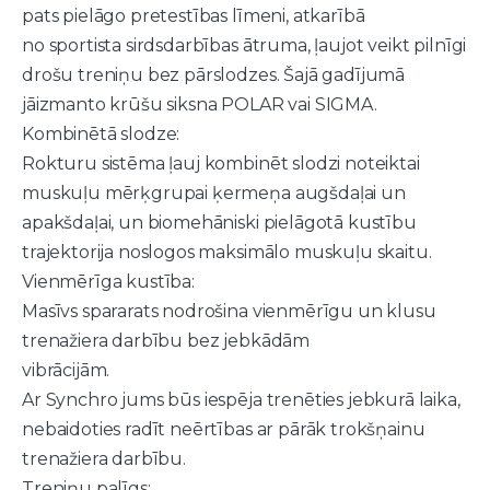
pats pielāgo pretestības līmeni, atkarībā
no sportista sirdsdarbības ātruma, ļaujot veikt pilnīgi
drošu treniņu bez pārslodzes. Šajā gadījumā
jāizmanto krūšu siksna POLAR vai SIGMA.
Kombinētā slodze:
Rokturu sistēma ļauj kombinēt slodzi noteiktai
muskuļu mērķgrupai ķermeņa augšdaļai un
apakšdaļai, un biomehāniski pielāgotā kustību
trajektorija noslogos maksimālo muskuļu skaitu.
Vienmērīga kustība:
Masīvs spararats nodrošina vienmērīgu un klusu
trenažiera darbību bez jebkādām
vibrācijām.
Ar Synchro jums būs iespēja trenēties jebkurā laika,
nebaidoties radīt neērtības ar pārāk trokšņainu
trenažiera darbību.
Treniņu palīgs: