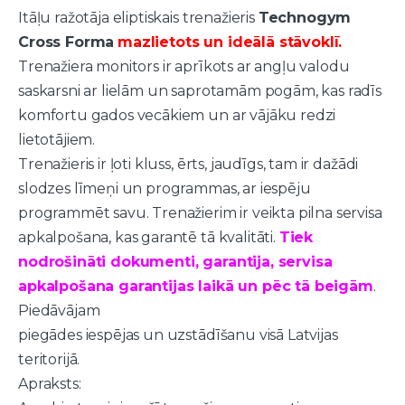
Itāļu ražotāja eliptiskais trenažieris
Technogym
Cross Forma
mazlietots un ideālā stāvoklī.
Trenažiera monitors ir aprīkots ar angļu valodu
saskarsni ar lielām un saprotamām pogām, kas radīs
komfortu gados vecākiem un ar vājāku redzi
lietotājiem.
Trenažieris ir ļoti kluss, ērts, jaudīgs, tam ir dažādi
slodzes līmeņi un programmas, ar iespēju
programmēt savu. Trenažierim ir veikta pilna servisa
apkalpošana, kas garantē tā kvalitāti.
Tiek
nodrošināti dokumenti, garantija, servisa
apkalpošana garantijas laikā un pēc tā beigām
.
Piedāvājam
piegādes iespējas un uzstādīšanu visā Latvijas
teritorijā.
Apraksts: