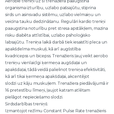
Aerobie treniņi uz šī trenažiera paaugstina
organisma izturību, uzlabo pašsajūtu, stiprina
sirds un asinsvadu sistēmu, uzlabo vielmaiņu un
veicina tauku dedzināšanu. Regulāri kardio treniņi
paaugstina noturību pret stresa apstākļiem, mazina
risku diabēta attīstībai, uzlabo psiholoģisko
labsajūtu. Treniņa laikā darbā tiek iesaistīti pleca un
apakšdelma muskuļi, kā arī augšstilba
kvadricepss un bicepss. Trenažieris ļauj veikt aerobo
treniņu vienlaicīgi ķermeņa augšdaļai un
apakšdaļai, tādā veidā palielinot treniņa efektivitāti,
kā arī tikai ķermeņa apakšdaļai, akcentējot
slodzi uz kāju muskuļiem. Trenažiera piedāvājumā ir
16 pretestību līmeņi, ļaujot katram atlētam
pielāgot nepieciešamo slodzi.
Sirdsdarbības treniņš:
Izmantojot režīmu Constant Pulse Rate trenažieris