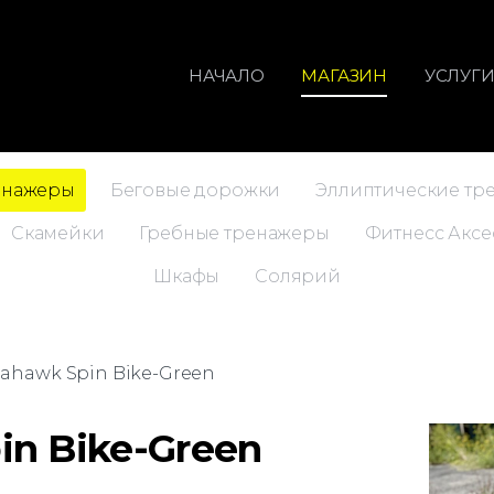
НАЧАЛО
МАГАЗИН
УСЛУГ
енажеры
Беговые дорожки
Эллиптические тр
Скамейки
Гребные тренажеры
Фитнесс Аксе
Шкафы
Солярий
mahawk Spin Bike-Green
in Bike-Green