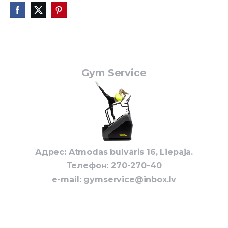
Gym Service
Адрес: Atmodas bulvāris 16, Liepaja.
Телефон: 270-270-40
e-mail:
gymservice@inbox.lv