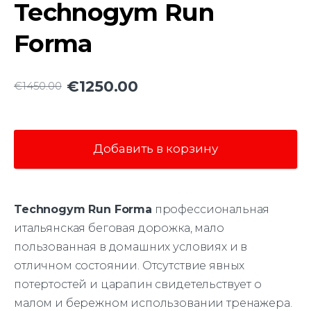
Technogym Run
Forma
€1250.00
€1450.00
Добавить в корзину
Technogym Run Forma
профессиональная
итальянская беговая дорожка, мало
пользованная в домашних условиях и в
отличном состоянии. Отсутствие явных
потертостей и царапин свидетельствует о
малом и бережном использовании тренажера.