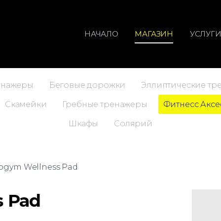
НАЧАЛО
МАГАЗИН
УСЛУГ
енажеры
Беговые дорожки
Эллиптические тр
Скамейки
Гребные тренажеры
Фитнесс Аксе
Шкафы
Солярий
ogym Wellness Pad
s Pad