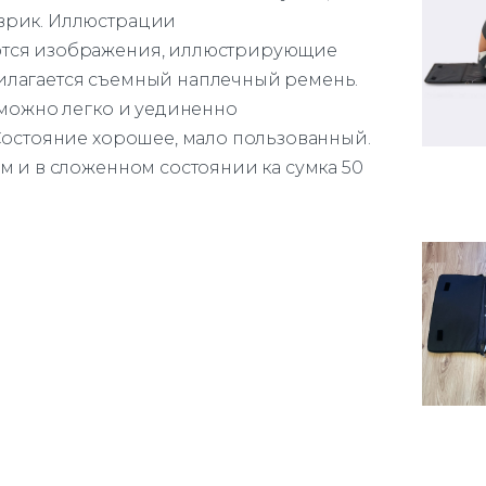
врик. Иллюстрации
ются изображения, иллюстрирующие
илагается съемный наплечный ремень.
 можно легко и уединенно
 Состояние хорошее, мало пользованный.
м и в сложенном состоянии ка сумка 50