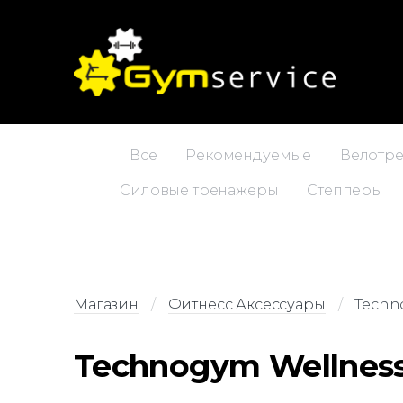
Все
Рекомендуемые
Велотр
Силовые тренажеры
Степперы
Магазин
Фитнесс Аксессуары
Techn
Technogym Wellnes