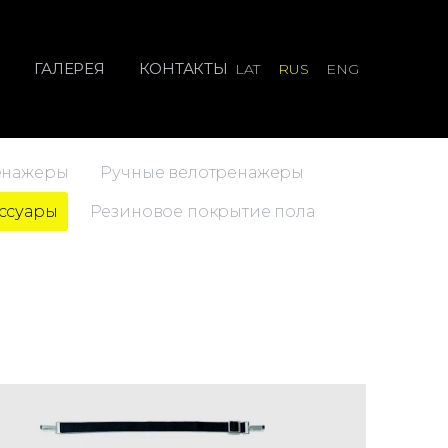
И
ГАЛЕРЕЯ
КОНТАКТЫ
LAT
RUS
ENG
енажеры
Ручные велотренажеры
ссуары
Резиновое покрытие пола